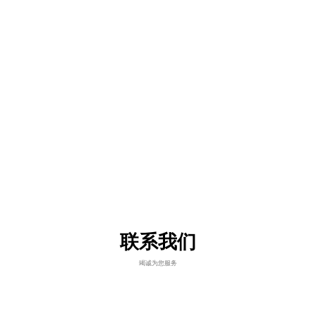
联系我们
竭诚为您服务