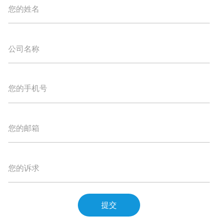
您的姓名
公司名称
您的手机号
您的邮箱
您的诉求
提交