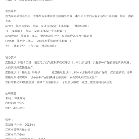
主要客户：
均为国内外知名公司，近年来业务也在逐步向国外拓展，本公司开发的设备先后出口到美国、英国、墨西
哥等。
Molex（莫仕连接器，美国，全球连接器行业排名第一，世界500强）
TE（泰科电子，美国，全球连接器行业排名第二）
Medtronic（美敦力，美国，世界500强企业，全球医疗器械百强排名第一）
Finisar（菲尼萨，美国，全球光纤通讯配件排名第一）
长虹（著名企业，上市公司，世界500强）
核心技术：
柔性化设计-电子凸轮：通过电子凸轮控制系统程序设计，可以实现同一设备多种产品的快速切换共用，
从而实现到柔性化生产。
柔性化设计：模组化+环形线 通过模组化设计，利用环形循环线切换产品时，仅仅更换部分治具
或模组即可实现同一设备多种产品的快速切换共用，从而实现到柔性化生产。
双目结构光3D视觉检测：由两个普通相机和一个投影仪组成，通过三维重建得到高度图。
公司荣誉：
专利：38项专利
ISO9001:2015
ISO13485:2016
荣誉：
高新技术企业（2018年）
江苏省民营科技企业
江苏省明星企业