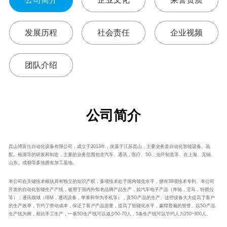
发展历程
社会责任
企业视频
团队介绍
公司简介
昆山博富仕自动化设备有限公司，成立于2013年，坐落于江苏昆山，主要业务是自动化智能设备、装
配、检测等的研发和制造，主要的业务范围包含汽车、通讯，医疗、5G、光纤制造等。在上海、无锡、
山东、成都等多地拥有加工基地。
本公司在关键技术模块具有独立的知识产权，多项技术处于国内领先水平，拥有38项技术专利。本公司
开发的自动化智能生产产线，被用于国内外知名品牌产品生产，如汽车电子产品（奔驰，宝马，特斯拉
等）；通讯领域（IBM，通讯设备，苹果和华为手机等），及5G产品的生产。这些设备大大提高了客户
的生产效率，节约了劳动成本，保证了客户产品质量，提高了智能化水平，赢得普遍的赞誉。以5G产品
生产线为例，相比手工生产，一条5G生产线可以减少50-70人，5条生产线可以节约人力250~300人。